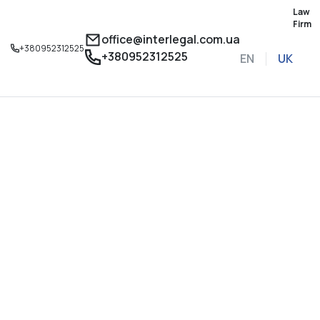
Law
Firm
office@interlegal.com.ua
+380952312525
+380952312525
EN
UK
Записатися на конс