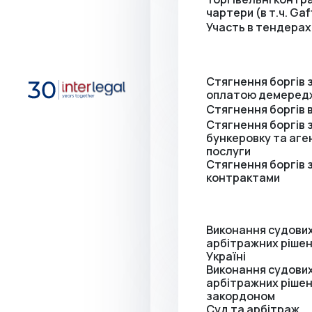
чартери (в т.ч. Ga
Участь в тендерах
Стягнення боргів 
оплатою демеред
Стягнення боргів в
Стягнення боргів 
бункеровку та аге
послуги
Стягнення боргів 
контрактами
Виконання судових
арбітражних рішен
Україні
Виконання судових
арбітражних ріше
закордоном
Суд та арбітраж