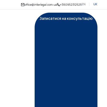
EN
UK
office@interlegal.com.ua
+380952312525
Записатися на консультацію