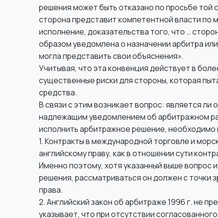
решения может быть отказано по просьбе той с
сторона представит компетентной власти по м
исполнение, доказательства того, что … сторо
образом уведомлена о назначении арбитра или
могла представить свои объяснения».
Учитывая, что эта конвенция действует в боле
существенные риски для стороны, которая пы
средства.
В связи с этим возникает вопрос: является ли 
надлежащим уведомлением об арбитражном ра
исполнить арбитражное решение, необходимо 
1. Контракты в международной торговле и мор
английскому праву, как в отношении сути конт
Именно поэтому, хотя указанный выше вопрос 
решения, рассматриваться он должен с точки з
права.
2. Английский закон об арбитраже 1996 г. не 
указывает, что при отсутствии согласованног