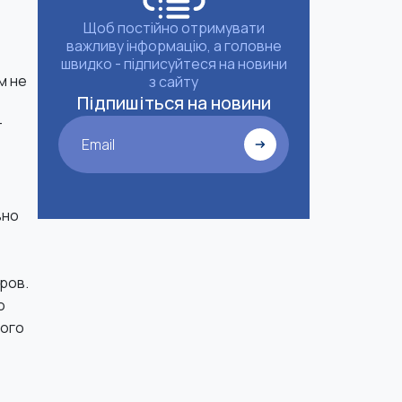
Щоб постійно отримувати
важливу інформацію, а головне
швидко - підписуйтеся на новини
м не
з сайту
Підпишіться на новини
т
Email
вно
оров.
о
кого