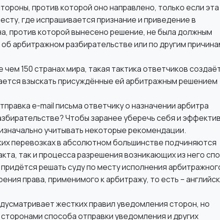
тороны, против которой оно направлено, только если эта
есту, где испрашивается признание и приведение в
на, против которой вынесено решение, не была должным
 об арбитражном разбирательстве или по другим причина
е чем 150 странах мира, такая тактика ответчиков создаё
тается взыскать присуждённые ей арбитражным решением
отправка e-mail письма ответчику о назначении арбитра
збирательстве? Чтобы заранее уберечь себя и эффекти
изначально учитывать некоторые рекомендации.
ских перевозках в абсолютном большинстве подчиняются
ракта, так и процесса разрешения возникающих из него сп
и придётся решать суду по месту исполнения арбитражног
рения права, применимого к арбитражу, то есть – английс
предусматривает жестких правил уведомления сторон, но
о сторонами способа отправки уведомления и других