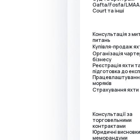
Gafta/Fosfa/LMA
Court та інші
Консультація з ми
питань
Купівля-продаж ях
Організація чарт
бізнесу
Реєстрація яхти т
підготовка до екс
Працевлаштуванн
моряків
Страхування яхти
Консультації за
торговельними
контрактами
Юридичні висновки
меморандуми