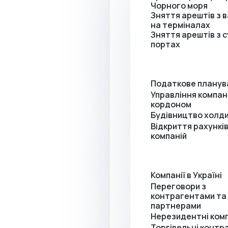
Чорного моря
Зняття арештів з 
на терміналах
Зняття арештів з с
портах
Податкове планув
Управління компан
кордоном
Будівництво холди
Відкриття рахунків
компаній
Компанії в Україні
Переговори з
контрагентами та
партнерами
Нерезидентні комп
Торгівельні контр