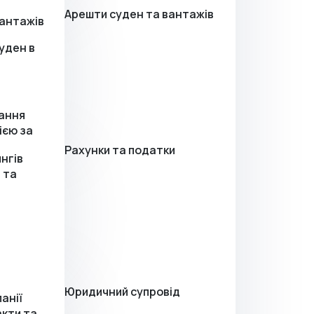
Арешти суден та вантажів
вантажів
уден в
ання
ією за
Рахунки та податки
нгів
 та
Юридичний супровід
анії
акти та