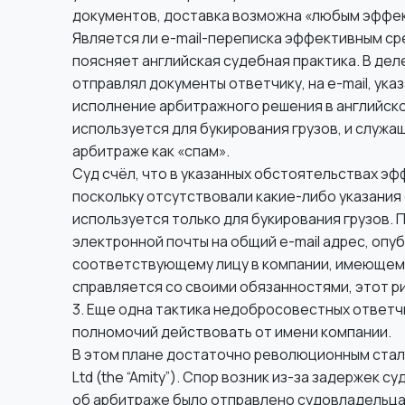
документов, доставка возможна «любым эффе
Является ли e-mail-переписка эффективным ср
поясняет английская судебная практика. В деле B
отправлял документы ответчику, на e-mail, ук
исполнение арбитражного решения в английском
используется для букирования грузов, и служ
арбитраже как «спам».
Суд счёл, что в указанных обстоятельствах э
поскольку отсутствовали какие-либо указания о
используется только для букирования грузов. 
электронной почты на общий e-mail адрес, оп
соответствующему лицу в компании, имеющему
справляется со своими обязанностями, этот р
3. Еще одна тактика недобросовестных ответчи
полномочий действовать от имени компании.
В этом плане достаточно революционным стало 
Ltd (the “Amity”). Спор возник из-за задержек 
об арбитраже было отправлено судовладельцам