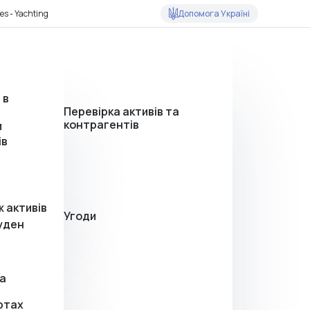
Допомога Україні
es - Yachting
 в
Перевірка активів та
контрагентів
и
ів
 активів
Угоди
уден
на
ртах