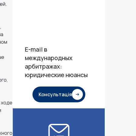
ей.
,
на
ном
Е-mail в
ые
международных
арбитражах:
юридические нюансы
ого,
Консультація
 ходе
и
жного