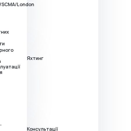
A/SCMA/London
тних
ти
ерного
Яхтинг
а
плуатації
я
,
Консультації