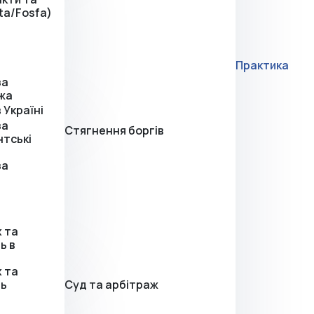
fta/Fosfa)
Практика
за
жа
 Україні
за
Стягнення боргів
нтські
за
 та
ь в
 та
нь
Суд та арбітраж