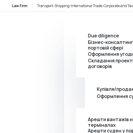
Law Firm
Transport-Shipping-International Trade-Corporate and Tax
Due diligence
Бізнес-консалтинг
портовій сфері
Оформлення угод
Складання проект
договорів
Купівля/продаж
Оформлення с
Арешти вантажів 
терміналах
Арешти суден у по