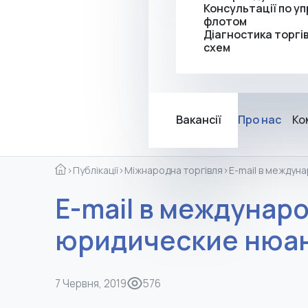
Консультації по у
флотом
Діагностика торгі
схем
Вакансії
Про нас
Ко
›
Публікації
›
Міжнародна торгівля
›
Е-mail в междун
Е-mail в междунар
юридические нюа
7 Червня, 2019
576