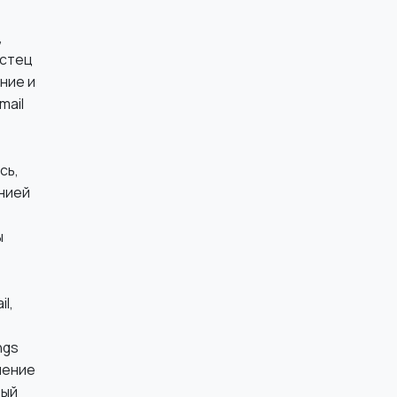
,
истец
ние и
mail
сь,
анией
ы
l,
ngs
мление
рый