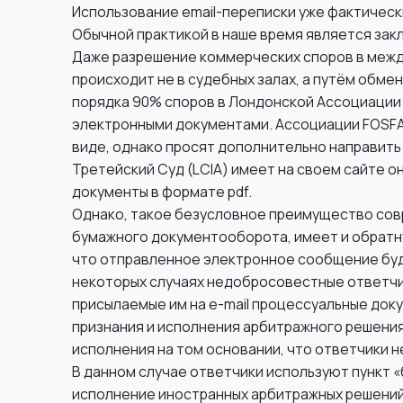
Использование email-переписки уже фактическ
Обычной практикой в наше время является за
Даже разрешение коммерческих споров в межд
происходит не в судебных залах, а путём обм
порядка 90% споров в Лондонской Ассоциации
электронными документами. Ассоциации FOSFA
виде, однако просят дополнительно направит
Третейский Суд (LCIA) имеет на своем сайте 
документы в формате pdf.
Однако, такое безусловное преимущество сов
бумажного документооборота, имеет и обратну
что отправленное электронное сообщение буде
некоторых случаях недобросовестные ответчик
присылаемые им на e-mail процессуальные доку
признания и исполнения арбитражного решения
исполнения на том основании, что ответчики 
В данном случае ответчики используют пункт «б
исполнение иностранных арбитражных решений 