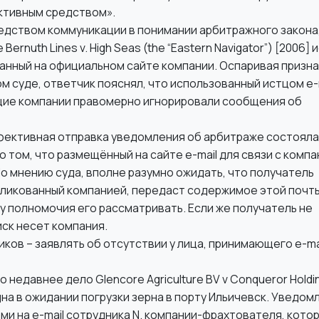
ктивным средством».
едством коммуникации в понимании арбитражного закона
ernuth Lines v. High Seas (the “Eastern Navigator”) [2006] 
азанный на официальном сайте компании. Оспаривая призна
 суде, ответчик пояснял, что использованный истцом e-
ащие компании правомерно игнорировали сообщения об
ффективная отправка уведомления об арбитраже состояла
 том, что размещённый на сайте e-mail для связи с комп
По мнению суда, вполне разумно ожидать, что получатель
убликованный компанией, передаст содержимое этой почт
 полномочия его рассматривать. Если же получатель не
иск несет компания.
ков – заявлять об отсутствии у лица, принимающего e-mai
недавнее дело Glencore Agriculture BV v Conqueror Holdi
судна в ожидании погрузки зерна в порту Ильичевск. Уведо
и на e-mail сотрудника N. компании-фрахтователя, кото