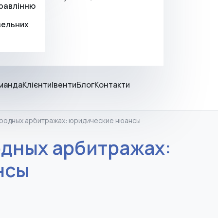
правлінню
вельних
манда
Клієнти
Івенти
Блог
Контакти
ародных арбитражах: юридические нюансы
одных арбитражах:
нсы