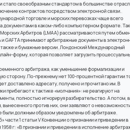
и стало своеобразным стандартом в большинстве отрасл
ключение контрактов посредством электронной связи.
ународной торговле и морских перевозках чаще всего
ена документами в каком-либо компьютерном формате. Так
 Морских Арбитров (LMAA) рассматриваются путем обме
 и GAFTA принимают арбитражные документы в электрон
ь также и бумажные версии. Лондонский Международный
онлайн-форму, которая позволяет загрузить процессуальн
ременного арбитража, как уменьшение формализации и
ю сторону. По-прежнему нет 100-процентной гарантии т
т доставлено адресату, получено и прочитано им. В
и прибегают к тактике «молчания»: не реагируют на
менты, полностью игнорируя разбирательство. А потом, в
, вынесенного против них, они заявляют о невозможност
не были должным образом уведомлены об арбитраже.
» части 1 статьи V Конвенции о признании и приведении в
1958 г: «В признании и приведении в исполнение арбитра