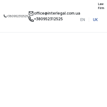
Law
Firm
office@interlegal.com.ua
+380952312525
+380952312525
EN
UK
Записатися на конс