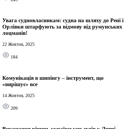
Увага судновласникам: судна на шляху до Рені і
Орлівки штарфують за відмову від румунських
лоцманів!
22 Жовтня, 2025
184
Комунікація в шипінгу – інструмент, що
«вирішує» все
14 Жовтня, 2025
209
Виконання рішень українських судів у Литві,