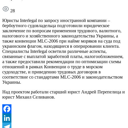
28
Юристы Interlegal по запросу иностранной компании –
бербоутного судовладельца подготовили юридическое
заключение по вопросам применения трудового, валютного,
налогового и хозяйственного законодательства Украины, а
также конвенции MLC-2006 при найме моряков на суда под
украинским флагом, находящиеся в оперировании клиента.
Специалисты Interlegal осветили различные аспекты,
связанные с выплатой заработной платы, налогообложением,
а также предоставили рекомендации по оптимизации схемы
отношений в рамках Конвенции о труде в морском
судоходстве, и приведению трудовых договоров в
соответствие со стандартами MLC-2006 и законодательством
Украины.
Над проектом работали старший юрист Андрей Перепелица и
юрист Михаил Селиванов.
Facebook
LinkedIn