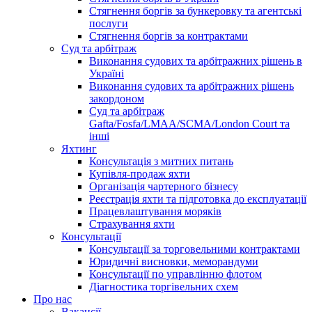
Стягнення боргів за бункеровку та агентські
послуги
Стягнення боргів за контрактами
Суд та арбітраж
Виконання судових та арбітражних рішень в
Україні
Виконання судових та арбітражних рішень
закордоном
Суд та арбітраж
Gafta/Fosfa/LMAA/SCMA/London Court та
інші
Яхтинг
Консультація з митних питань
Купівля-продаж яхти
Організація чартерного бізнесу
Реєстрація яхти та підготовка до експлуатації
Працевлаштування моряків
Страхування яхти
Консультації
Консультації за торговельними контрактами
Юридичні висновки, меморандуми
Консультації по управлінню флотом
Діагностика торгівельних схем
Про нас
Вакансії