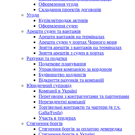
Оформлення угоди
Складання проектів договорів
Угоди
Купівля/продаж активів
Оформлення суден
Арешти суден та вантажів
Арешти вантажів на терміналах
Арешти суден у портах Чорного моря
Зняття арештів з вантажів на терміналах
Зняття арештів з суден в портах
Рахунки та податки
Податкове планування
Управління компанією за кордоном
Будівництво холдингів
Відкриття рахунків та компаній
Юридичний супровід
Компанії в Україні
Переговори з контрагентами та партнерами
Нерезидентні компанії
Торгівельні контракти та чартери (в т.ч.
Gafta/Fosfa)
Участь в тендерах
Стягнення боргів
Стягнення боргів за оплатою демереджа
Стягнення боргів в Україні