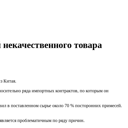
й некачественного товара
з Китая.
носительно ряда импортных контрактов, по которым он
вил в поставленном сырье около 70 % посторонних примесей.
 является проблематичным по ряду причин.