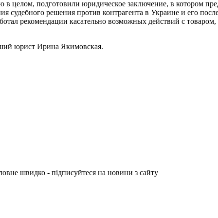
ию в целом, подготовили юридическое заключение, в котором п
ния судебного решения против контрагента в Украине и его пос
зработал рекомендации касательно возможных действий с товаром
дший юрист Ирина Якимовская.
овне швидко - підписуйтеся на новини з сайту