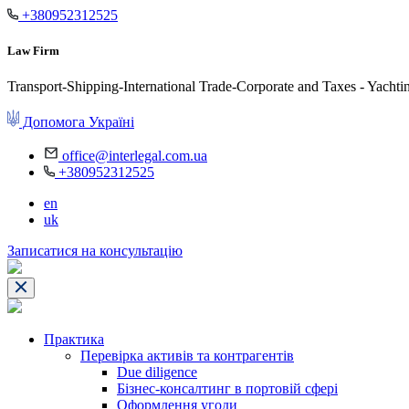
+380952312525
Law Firm
Transport-Shipping-International Trade-Corporate and Taxes - Yachti
Допомога Україні
office@interlegal.com.ua
+380952312525
en
uk
Записатися на консультацію
Практика
Перевірка активів та контрагентів
Due diligence
Бізнес-консалтинг в портовій сфері
Оформлення угоди