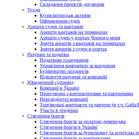
Складання проектів договорів
Угоди
Купівля/продаж активів
Оформлення суден
Арешти суден та вантажів
Арешти вантажів на терміналах
Арешти суден у портах Чорного моря
Зняття арештів з вантажів на терміналах
Зняття арештів з суден в портах
Рахунки та податки
Податкове планування
Управління компанією за кордоном
Будівництво холдингів
Відкриття рахунків та компаній
Юридичний супровід
Компанії в Україні
Переговори з контрагентами та партнерами
Нерезидентні компанії
Торгівельні контракти та чартери (в т.ч. Gafta/
Участь в тендерах
Стягнення боргів
Стягнення боргів за оплатою демереджа
Стягнення боргів в Україні
Стягнення боргів за бункеровку та агентські 
Стягнення боргів за контрактами