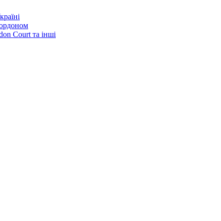
країні
кордоном
on Court та інші