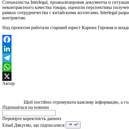
Специалисты Interlegal, проанализировав документы и ситуац
неконтрактного качества товара, оценили перспективы получе
рамках сотрудничества с китайскими коллегами, Interlegal ра
контрактам.
Над проектом работали старший юрист Карина Горовая и мла
Facebook
LinkedIn
Telegram
WhatsApp
Автор
X
Щоб постійно отримувати важливу інформацію, а гол
Підпишіться на новини
Перевірте коректність данних
Email
Дякуємо, що підписалися