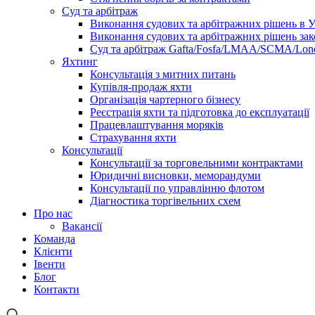
Суд та арбітраж
Виконання судових та арбітражних рішень в У
Виконання судових та арбітражних рішень за
Суд та арбітраж Gafta/Fosfa/LMAA/SCMA/Lond
Яхтинг
Консультація з митних питань
Купівля-продаж яхти
Організація чартерного бізнесу
Реєстрація яхти та підготовка до експлуатації
Працевлаштування моряків
Страхування яхти
Консультації
Консультації за торговельними контрактами
Юридичні висновки, меморандуми
Консультації по управлінню флотом
Діагностика торгівельних схем
Про нас
Вакансії
Команда
Клієнти
Івенти
Блог
Контакти