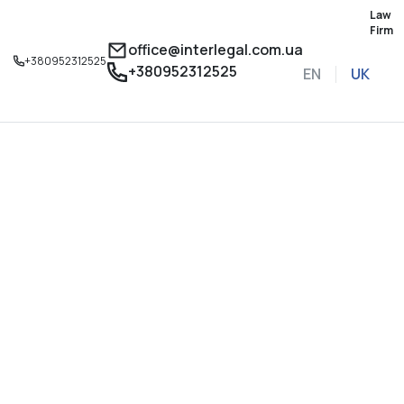
Law
Firm
office@interlegal.com.ua
+380952312525
+380952312525
EN
UK
Записатися на конс