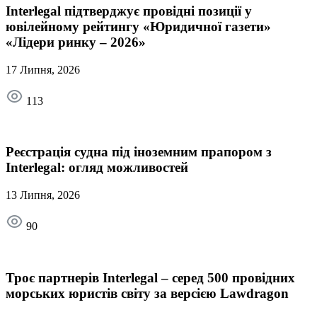
Interlegal підтверджує провідні позиції у
ювілейному рейтингу «Юридичної газети»
«Лідери ринку – 2026»
17 Липня, 2026
113
Реєстрація судна під іноземним прапором з
Interlegal: огляд можливостей
13 Липня, 2026
90
Троє партнерів Interlegal – серед 500 провідних
морських юристів світу за версією Lawdragon