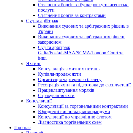
Стягнення боргів за бункеровку та агентські
послуги
Стягнення боргів за контрактами
Суд та арбітраж
Виконання судових та арбітражних рішень в
Україні
Виконання судових та арбітражних рішень
закордоном
Суд та арбітраж
Gafta/Fosfa/LMAA/SCMA/London Court та
інші
Яхтинг
Консультація з митних питань
Купівля-продаж яхти
Організація чартерного бізнесу
Реєстрація яхти та підготовка до експлуатації
Працевлаштування моряків
Страхування яхти
Консультації
Консультації за торговельними контрактами
Юридичні висновки, меморандуми
Консультації по управлінню флотом
Діагностика торгівельних схем
Про нас
Вакансії