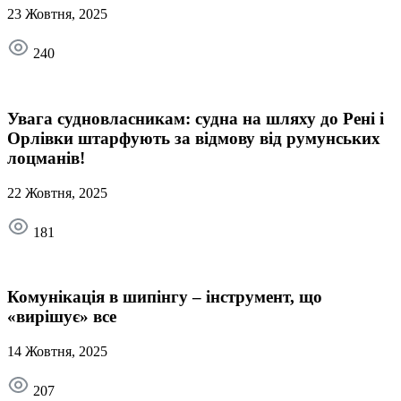
23 Жовтня, 2025
240
Увага судновласникам: судна на шляху до Рені і
Орлівки штарфують за відмову від румунських
лоцманів!
22 Жовтня, 2025
181
Комунікація в шипінгу – інструмент, що
«вирішує» все
14 Жовтня, 2025
207