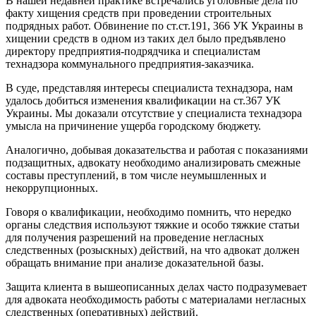
В нашей недавней практике встречались уголовные дела по
факту хищения средств при проведении строительных
подрядных работ. Обвинение по ст.ст.191, 366 УК Украины в
хищении средств в одном из таких дел было предъявлено
директору предприятия-подрядчика и специалистам
технадзора коммунального предприятия-заказчика.
В суде, представляя интересы специалиста технадзора, нам
удалось добиться изменения квалификации на ст.367 УК
Украины. Мы доказали отсутствие у специалиста технадзора
умысла на причинение ущерба городскому бюджету.
Аналогично, добывая доказательства и работая с показаниями
подзащитных, адвокату необходимо анализировать смежные
составы преступлений, в том числе неумышленных и
некоррупционных.
Говоря о квалификации, необходимо помнить, что нередко
органы следствия используют тяжкие и особо тяжкие статьи
для получения разрешений на проведение негласных
следственных (розыскных) действий, на что адвокат должен
обращать внимание при анализе доказательной базы.
Защита клиента в вышеописанных делах часто подразумевает
для адвоката необходимость работы с материалами негласных
следственных (оперативных) действий.