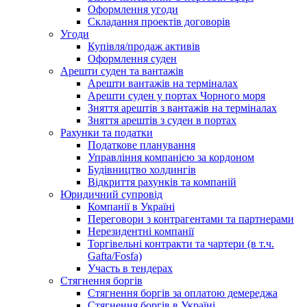
Оформлення угоди
Складання проектів договорів
Угоди
Купівля/продаж активів
Оформлення суден
Арешти суден та вантажів
Арешти вантажів на терміналах
Арешти суден у портах Чорного моря
Зняття арештів з вантажів на терміналах
Зняття арештів з суден в портах
Рахунки та податки
Податкове планування
Управління компанією за кордоном
Будівництво холдингів
Відкриття рахунків та компаній
Юридичний супровід
Компанії в Україні
Переговори з контрагентами та партнерами
Нерезидентні компанії
Торгівельні контракти та чартери (в т.ч.
Gafta/Fosfa)
Участь в тендерах
Стягнення боргів
Стягнення боргів за оплатою демереджа
Стягнення боргів в Україні