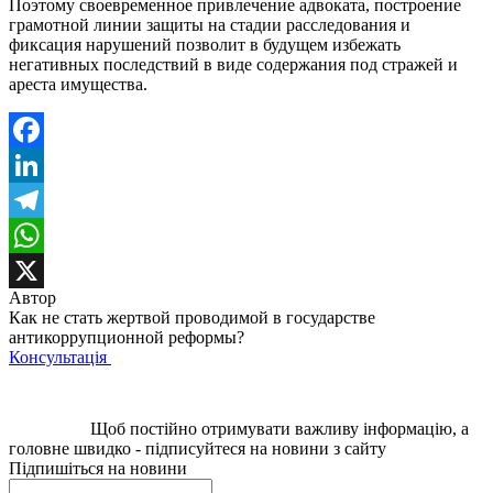
Поэтому своевременное привлечение адвоката, построение
грамотной линии защиты на стадии расследования и
фиксация нарушений позволит в будущем избежать
негативных последствий в виде содержания под стражей и
ареста имущества.
Facebook
LinkedIn
Telegram
WhatsApp
Автор
X
Как не стать жертвой проводимой в государстве
антикоррупционной реформы?
Консультація
Щоб постійно отримувати важливу інформацію, а
головне швидко - підписуйтеся на новини з сайту
Підпишіться на новини