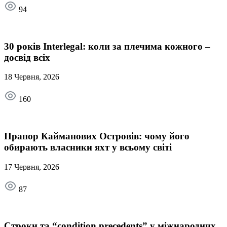
94
30 років Interlegal: коли за плечима кожного –
досвід всіх
18 Червня, 2026
160
Прапор Кайманових Островів: чому його
обирають власники яхт у всьому світі
17 Червня, 2026
87
Строки та “condition precedents” у міжнародних