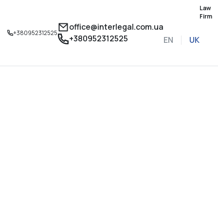
Law
Firm
office@interlegal.com.ua
+380952312525
+380952312525
EN
UK
Записатися на конс