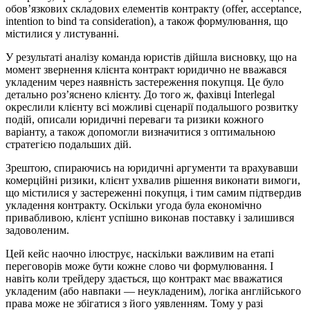
обов’язкових складових елементів контракту (offer, acceptance,
intention to bind та consideration), а також формулювання, що
містилися у листуванні.
У результаті аналізу команда юристів дійшла висновку, що на
момент звернення клієнта контракт юридично не вважався
укладеним через наявність застереження покупця. Це було
детально роз’яснено клієнту. До того ж, фахівці Interlegal
окреслили клієнту всі можливі сценарії подальшого розвитку
подій, описали юридичні переваги та ризики кожного
варіанту, а також допомогли визначитися з оптимальною
стратегією подальших дій.
Зрештою, спираючись на юридичні аргументи та врахувавши
комерційні ризики, клієнт ухвалив рішення виконати вимоги,
що містилися у застереженні покупця, і тим самим підтвердив
укладення контракту. Оскільки угода була економічно
привабливою, клієнт успішно виконав поставку і залишився
задоволеним.
Цей кейс наочно ілюструє, наскільки важливим на етапі
переговорів може бути кожне слово чи формулювання. І
навіть коли трейдеру здається, що контракт має вважатися
укладеним (або навпаки — неукладеним), логіка англійського
права може не збігатися з його уявленням. Тому у разі