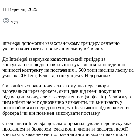
11 Вересня, 2025
775
Interlegal допомогли казахстанському трейдеру безпечно
укласти контракт на постачання льону в Європу
До Interlegal звернувся казахстанський трейдер за
консультацією щодо правильності укладення та юридичної
чинності контракту на постачання 1 500 тонн насіння льону на
умовах CIF Гент, Бельгія, з покупцем у Нідерландах.
Складність справи полягала в тому, що переговори
відбувалися через брокера, який діяв від імені покупця та
підтвердив угоду, але із застереженням (subject to). У зв’язку з
цим клієнт не міг однозначно визначити, чи виникають у
нього обов’язки перед покупцем після такого підтвердження
брокера і чи він повинен виконувати поставку.
Спеціалісти Interlegal детально проаналізували переписку між
продавцем та брокером, електронні листи та драфтові версії
контракту, враховуючи положення англійського права щодо