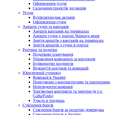
Оформлення угоди
Складання проектів договорів
Угоди
Купівля/продаж активів
Оформлення суден
Арешти суден та вантажів
Арешти вантажів на терміналах
Арешти суден у портах Чорного моря
Зняття арештів з вантажів на терміналах
Зняття арештів з суден в портах
Рахунки та податки
Податкове планування
Управління компанією за кордоном
Будівництво холдингів
Відкриття рахунків та компаній
Юридичний супровід
Компанії в Україні
Переговори з контрагентами та партнерами
Нерезидентні компанії
Торгівельні контракти та чартери (в т.ч.
Gafta/Fosfa)
Участь в тендерах
Стягнення боргів
Стягнення боргів за оплатою демереджа
Стягнення боргів в Україні