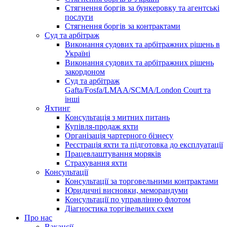
Стягнення боргів за бункеровку та агентські
послуги
Стягнення боргів за контрактами
Суд та арбітраж
Виконання судових та арбітражних рішень в
Україні
Виконання судових та арбітражних рішень
закордоном
Суд та арбітраж
Gafta/Fosfa/LMAA/SCMA/London Court та
інші
Яхтинг
Консультація з митних питань
Купівля-продаж яхти
Організація чартерного бізнесу
Реєстрація яхти та підготовка до експлуатації
Працевлаштування моряків
Страхування яхти
Консультації
Консультації за торговельними контрактами
Юридичні висновки, меморандуми
Консультації по управлінню флотом
Діагностика торгівельних схем
Про нас
Вакансії