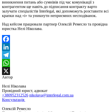
виникнення питань або сумнівів під час комунікації з
контрагентом ще навіть до підписання контракту варто
залучати спеціалістів Interlegal, які допоможуть розставити всі
крапки над «і» та уникнути неприємних несподіванок.
Над кейсом працювали партнер Олексій Ремесло та провідна
юристка Нелі Ніколава.
Facebook
LinkedIn
Telegram
WhatsApp
Автор
X
Нелі Ніколава
Провідний юрист, адвокат
+380952312526
nikolava@interlegal.com.ua
Консультація
Олексій Ремесло