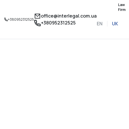
Law
Firm
office@interlegal.com.ua
+380952312525
+380952312525
EN
UK
Записатися на конс