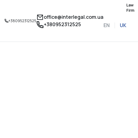
Law
Firm
office@interlegal.com.ua
+380952312525
+380952312525
EN
UK
Записатися на конс