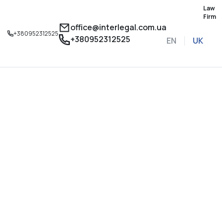
Law
Firm
office@interlegal.com.ua
+380952312525
+380952312525
EN
UK
Записатися на конс