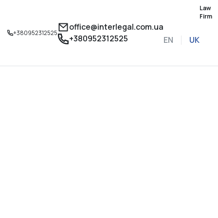
Law
Firm
office@interlegal.com.ua
+380952312525
+380952312525
EN
UK
Записатися на конс