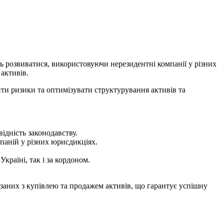
ь розвиватися, використовуючи нерезидентні компанії у різних
активів.
ти ризики та оптимізувати структурування активів та
ідність законодавству.
паній у різних юрисдикціях.
країні, так і за кордоном.
язаних з купівлею та продажем активів, що гарантує успішну