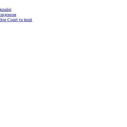
країні
кордоном
on Court та інші