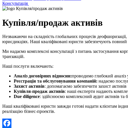
Консультація
Купівля/продаж активів
Незважаючи на складність глобальних процесів деофшоризації,
юрисдикціях. Наші кваліфіковані юристи забезпечують повний ю
Ми надаємо комплексні консультації з питань застосування кор
транзакцій.
Наші послуги включають:
Аналіз договірних відносин:
проводимо глибокий аналіз у
Реєстрація та обслуговування компаній:
надаємо послуг
Захист активів
: допомагаємо забезпечити захист активів
Купівля-продаж активів
: наші експерти надають комплек
Due diligence
: здійснюємо комплексний аудит активів та бі
Наші кваліфіковані юристи завжди готові надати клієнтам індив
реалізацію бізнес-проектів.