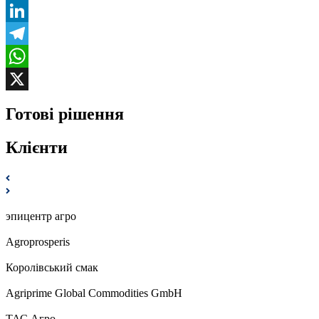
Facebook
LinkedIn
Telegram
WhatsApp
X
Готові рішення
Клієнти
эпицентр агро
Agroprosperis
Королівський смак
Agriprime Global Commodities GmbH
ТАС Агро