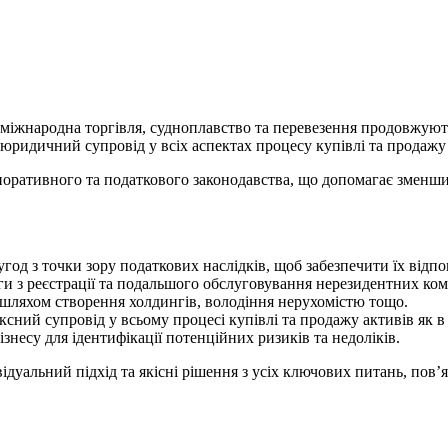
 міжнародна торгівля, судноплавство та перевезення продовжуют
ридичний супровід у всіх аспектах процесу купівлі та продажу 
поративного та податкового законодавства, що допомагає зменши
год з точки зору податкових наслідків, щоб забезпечити їх відпов
и з реєстрації та подальшого обслуговування нерезидентних ком
 шляхом створення холдингів, володіння нерухомістю тощо.
сний супровід у всьому процесі купівлі та продажу активів як в У
знесу для ідентифікації потенційних ризиків та недоліків.
ідуальний підхід та якісні рішення з усіх ключових питань, пов’