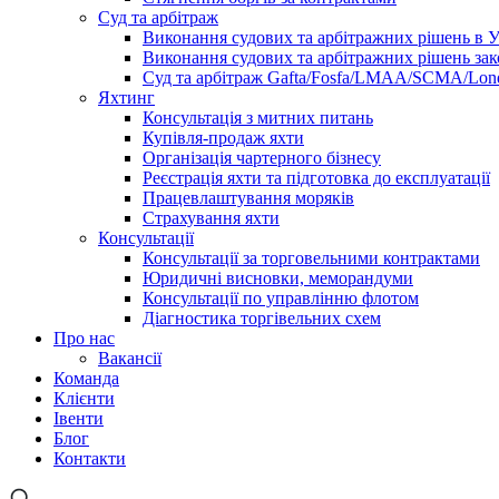
Суд та арбітраж
Виконання судових та арбітражних рішень в У
Виконання судових та арбітражних рішень за
Суд та арбітраж Gafta/Fosfa/LMAA/SCMA/Lond
Яхтинг
Консультація з митних питань
Купівля-продаж яхти
Організація чартерного бізнесу
Реєстрація яхти та підготовка до експлуатації
Працевлаштування моряків
Страхування яхти
Консультації
Консультації за торговельними контрактами
Юридичні висновки, меморандуми
Консультації по управлінню флотом
Діагностика торгівельних схем
Про нас
Вакансії
Команда
Клієнти
Івенти
Блог
Контакти