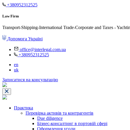
+380952312525
Law Firm
Transport-Shipping-International Trade-Corporate and Taxes - Yachti
Допомога Україні
office@interlegal.com.ua
+380952312525
en
uk
Записатися на консультацію
Практика
Перевірка активів та контрагентів
Due diligence
Бізнес-консалтинг в портовій сфері
Оформлення угоди