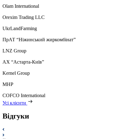
Olam International
Orexim Trading LLC
UkrLandFarming
ПрАТ “Ніжинський жиркомбінат”
LNZ Group
АХ “Астарта-Київ”
Kernel Group
MHP
COFCO International
Усі клієнти
Відгуки