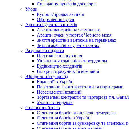
Складання проектів договорів
Угоди
Купівля/продаж активів
Оформлення суден
Арешти суден та вантажів
Арешти вантажів на терміналах
Арешти суден у портах Чорного моря
Зняття арештів з вантажів на терміналах
Зняття арештів з суден в портах
Рахунки та податки
Податкове планування
Управління компанією за кордоном
Будівництво холдингів
Відкриття рахунків та компаній
Юридичний супровід
Компанії в Україні
Переговори з контрагентами та партнерами
Нерезидентні компанії
Торгівельні контракти та чартери (в т.ч. Gafta/
Участь в тендерах
Стягнення боргів
Стягнення боргів за оплатою демереджа
Стягнення боргів в Україні
Стягнення боргів за бункеровку та агентські 
Стягнення боргів за контрактами