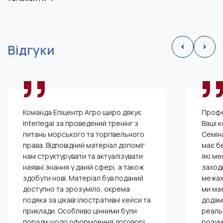
Відгуки
’’
’
Команда Епіцентр Агро щиро дякує
Профе
Interlegal за проведений тренінг з
Ваші к
питань морського та торгівельного
Семін
права. Відповідний матеріал допоміг
має бе
нам структурувати та актуалізувати
які м
наявні знання у даній сфері, а також
заходи
здобути нові. Матеріал був поданий
межах 
доступно та зрозуміло, окрема
ми ма
подяка за цікаві ілюстративні кейси та
додам 
приклади. Особливо цінними були
реальн
поради щодо оформлення договорі...
розумі