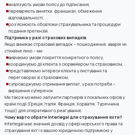
аналізують умови полісу до підписання,
перевіряють винятки, франшизи, обмеження
відповідальності,
роз’яснюють обов’язки страхувальника та процедури
подання претензій.
Підтримка у разі страхових випадків
Якщо виникає страховий випадок
–
пош
кодження, аварія
чи
стихійне лихо
– ми:
вивчаємо умови покриття конкретного полісу,
координуємо дії клієнта з
сюрвейером та страховиком
,
представляємо інтереси клієнта у листуванні та
переговорах зі страховиком,
супроводжуємо отримання виплат, у разі потреби
–
вирішення суперечок.
Ми також можемо залучити партнерів з локальних офісів у
країні події (Греція, Італія, Франція, Хорватія, Туреччина
тощо) для оперативного реагування.
Чому варто обрати Interlegal для страхування яхти?
Interlegal має значний досвід у сфері морського права та
страхування яхт
і є
ваш
ою
юридичн
ою
підтримк
ою
у