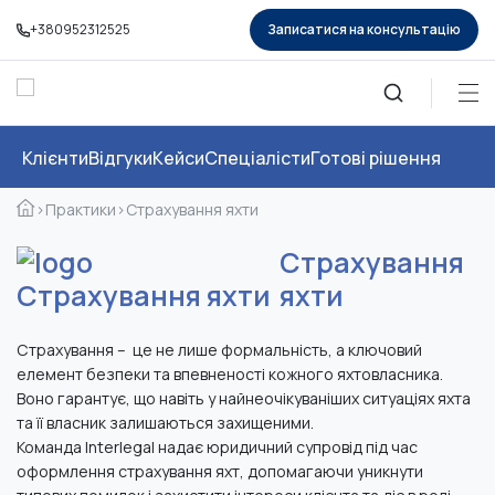
+380952312525
Записатися на консультацію
Клієнти
Відгуки
Кейси
Спеціалісти
Готові рішення
›
Практики
›
Страхування яхти
Страхування
яхти
Страхування
–
це не
лише
формальність, а ключовий
елемент безпеки та впевненості кожного яхтовласника
.
Воно гарантує,
що навіть у найнеочікуваніших ситуаціях яхта
та її власник
залишаються
захищен
ими.
Команда
Interlegal
надає юридичний супровід під час
оформлення страхування яхт, допомагаючи уникнути