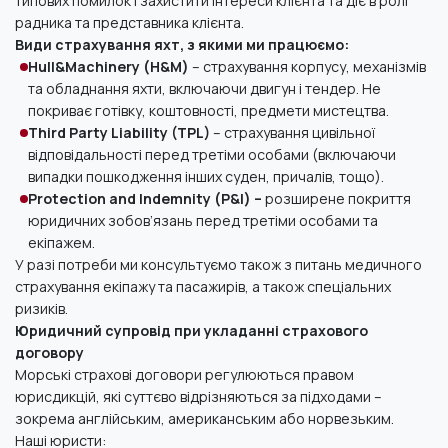
типових помилок і захистити інтереси клієнта
та д
іє в ролі
радника та представника клієнта
.
Види страхування
яхт
, з якими ми працюємо
:
Hull&Machinery (H&M)
– страхування корпусу
,
механізмів
та обладнання яхти
, включ
аючи
двигу
н
і
тендер
.
Не
покриває готівку, коштовності, предмети мистецтва.
Third Party Liability (TPL)
– страхування цивільної
відповідальності
перед третіми особами
(включаючи
випадки пошкодження інших суден, причалів, тощо)
.
Protection
and
I
ndemnity
(
P
&
I
) –
розширене покриття
юридичних зобов’язань
перед третіми особами та
екіпажем.
У разі потреби ми консультуємо також з питань медичного
страхування екіпажу
та пасажирів, а також спеціальних
ризиків
.
Юридичний супровід
при
уклад
а
нн
і
страхового
договору
Морські страхові договори регулюються правом
юрисдикцій, які суттєво відрізняються за підходами
–
зокрема англійським, американським або норвезьким.
Наші юристи: