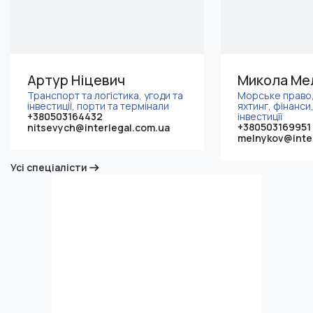
Артур Ніцевич
Микола Ме
Транспорт та логістика, угоди та
Морське право,
інвестиції, порти та термінали
яхтинг, фінанси,
+380503164432
інвестиції
+380503169951
nitsevych@interlegal.com.ua
melnykov@inte
Усі спеціалісти