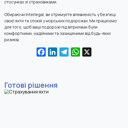
стосунках зі страховиками
.
Обираючи Interlegal, ви отримуєте впевненість у безпеці
своєї яхти та спокій у морських подорожах. Ми працюємо
для того, щоб ваші подорожі під вітрилами були
комфортними, надійними та захищеними від будь-яких
ризиків.
Facebook
LinkedIn
Telegram
WhatsApp
X
Готові рішення