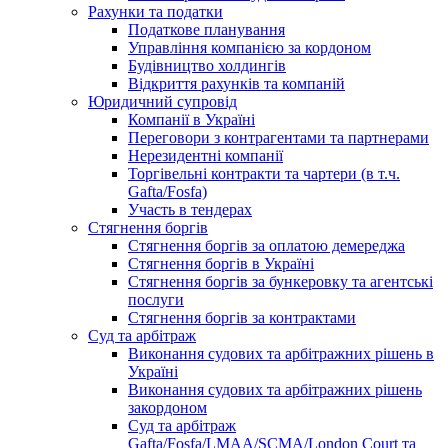
Рахунки та податки
Податкове планування
Управління компанією за кордоном
Будівництво холдингів
Відкриття рахунків та компаній
Юридичний супровід
Компанії в Україні
Переговори з контрагентами та партнерами
Нерезидентні компанії
Торгівельні контракти та чартери (в т.ч.
Gafta/Fosfa)
Участь в тендерах
Стягнення боргів
Стягнення боргів за оплатою демереджа
Стягнення боргів в Україні
Стягнення боргів за бункеровку та агентські
послуги
Стягнення боргів за контрактами
Суд та арбітраж
Виконання судових та арбітражних рішень в
Україні
Виконання судових та арбітражних рішень
закордоном
Суд та арбітраж
Gafta/Fosfa/LMAA/SCMA/London Court та