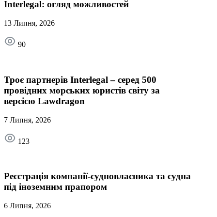
Interlegal: огляд можливостей
13 Липня, 2026
90
Троє партнерів Interlegal – серед 500
провідних морських юристів світу за
версією Lawdragon
7 Липня, 2026
123
Реєстрація компанії-судновласника та судна
під іноземним прапором
6 Липня, 2026