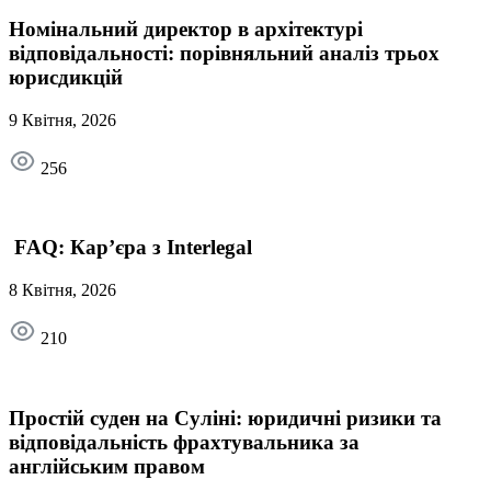
Номінальний директор в архітектурі
відповідальності: порівняльний аналіз трьох
юрисдикцій
9 Квітня, 2026
256
FAQ: Кар’єра з Interlegal
8 Квітня, 2026
210
Простій суден на Суліні: юридичні ризики та
відповідальність фрахтувальника за
англійським правом