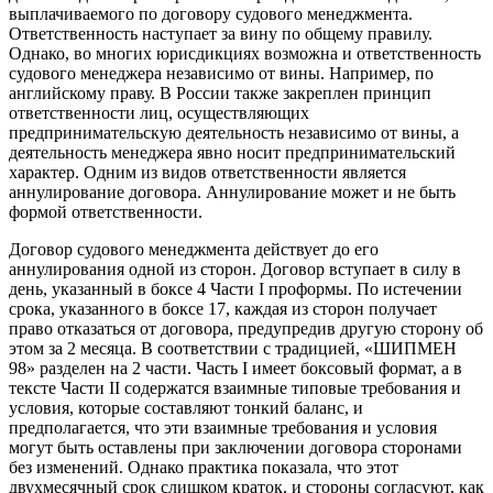
выплачиваемого по договору судового менеджмента.
Ответственность наступает за вину по общему правилу.
Однако, во многих юрисдикциях возможна и ответственность
судового менеджера независимо от вины. Например, по
английскому праву. В России также закреплен принцип
ответственности лиц, осуществляющих
предпринимательскую деятельность независимо от вины, а
деятельность менеджера явно носит предпринимательский
характер. Одним из видов ответственности является
аннулирование договора. Аннулирование может и не быть
формой ответственности.
Договор судового менеджмента действует до его
аннулирования одной из сторон. Договор вступает в силу в
день, указанный в боксе 4 Части І проформы. По истечении
срока, указанного в боксе 17, каждая из сторон получает
право отказаться от договора, предупредив другую сторону об
этом за 2 месяца. В соответствии с традицией, «ШИПМЕН
98» разделен на 2 части. Часть І имеет боксовый формат, а в
тексте Части ІІ содержатся взаимные типовые требования и
условия, которые составляют тонкий баланс, и
предполагается, что эти взаимные требования и условия
могут быть оставлены при заключении договора сторонами
без изменений. Однако практика показала, что этот
двухмесячный срок слишком краток, и стороны согласуют, как