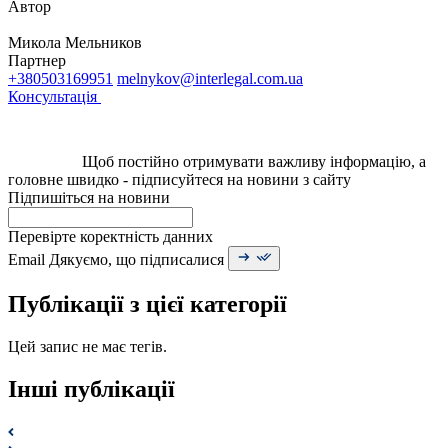
Автор
X
Микола Мельников
Партнер
+380503169951
melnykov@interlegal.com.ua
Консультація
Щоб постійно отримувати важливу інформацію, а
головне швидко - підписуйтеся на новини з сайту
Підпишіться на новини
Перевірте коректність данних
Email
Дякуємо, що підписалися
Публікації з цієї категорії
Цей запис не має тегів.
Інші публікації