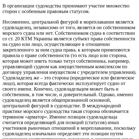
В организации судоходства принимают участие множество
сторон с особенным правовым статусом.
Несомненно, центральной фигурой в мореплавании является
судовладелец, независимо от того, является он собственником
морского судна или нет. Cобственником судна в соответствии
со ст. 20 КТМ Украины является субъект права собственности
на судно или лицо, осуществляющее в отношении
закрепленного за ним судна права, к которым применяются
правила о праве собственности (то есть лицо или сторона,
которая может иметь только титул собственника, например,
управляющий судном как имущественным комплексом по
договору управления имуществом с учредителем управления).
Судовладелец же – это сторона (юридическое или физическое
лицо), которая всегда фактически эксплуатирует судно от
своего имени. Конечно, судовладельцем может быть и
собственник, в том числе, и доверительный. Однако, именно
судовладелец является общепризнанной основной,
центральной фигурой в судоходстве. В международной
практике морского судоходства такая сторона обозначается
термином «арматор». Именно позиция судовладельца
считается определяющей для позиций (статусов) иных
участников рыночных отношений в мореплавании, поскольку
судовладелец изначально определяет эти позиции путем