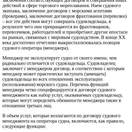
заключения соответствующих договоров и совершения иных
действий в сфере торгового мореплавания. Наем судового
экипажа, заключение договоров с морскими агентами
(брокерами), заключение договоров фрахтования (перевозки)
– все эти действия могут совершать судовладельцы, в
результате чего они превращаются во фрахтовщиков,
перевозчиков, работодателей и приобретают другие ипостаси
на рынках, связанных с мировым судоходством. В конце ХХ
века достаточно отчетливо выкристаллизовалась позиция
судового оператора (менеджера).
Менеджер не эксплуатирует судно от своего имени, чем
радикально отличается от судовладельца. Судовладелец
заключает с менеджером договор, в соответствии с которым
менеджер может практически заступать (замещать)
судовладельца во всех отношениях эксплуатации
(использования) морского судна. Перечень функций
менеджера четко специфицируется в договоре судового
менеджмента как набор услуг, оказываемых судовладельцу,
которые могут определять обязанности менеджера также в
отношении третьих лиц.
В объем услуг, которые возлагаются по договору судового
менеджмента на оператора судна, включаются, как правило,
следующие функции: