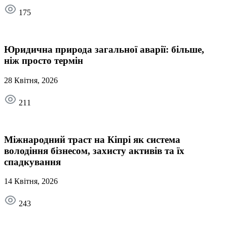
175
Юридична природа загальної аварії: більше,
ніж просто термін
28 Квітня, 2026
211
Міжнародний траст на Кіпрі як система
володіння бізнесом, захисту активів та їх
спадкування
14 Квітня, 2026
243