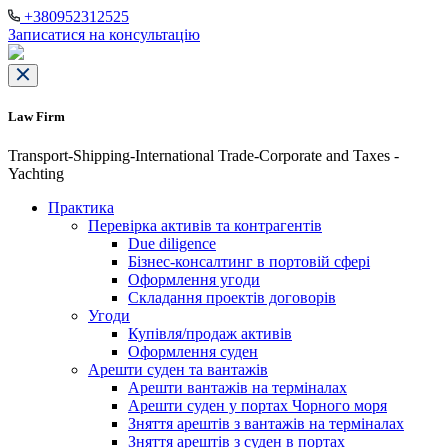
+380952312525
Записатися на консультацію
Law Firm
Transport-Shipping-International Trade-Corporate and Taxes -
Yachting
Практика
Перевірка активів та контрагентів
Due diligence
Бізнес-консалтинг в портовій сфері
Оформлення угоди
Складання проектів договорів
Угоди
Купівля/продаж активів
Оформлення суден
Арешти суден та вантажів
Арешти вантажів на терміналах
Арешти суден у портах Чорного моря
Зняття арештів з вантажів на терміналах
Зняття арештів з суден в портах