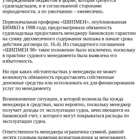
утвержденным бюджетом в форме, которая требуется
судовладельцем, и в согласованной сторонами
периодичности, а по умолчанию – ежемесячно.
Первоначальная проформа «ШИПМЕН», опубликованная
БИМКО в 1988 году, предусматривала обязанность
судовладельца предоставить менеджеру банковскую гарантию
на сумму двухмесячного содержания экипажа в начале срока
действия договора (п. 16.4). Из стандартного соглашения
«ШИПМЕН 98» такое положение было исключено, поскольку
в практике судового менеджмента была выявлена его
избыточность.
Ни при каких обстоятельствах у менеджера не может
возникнуть обязанность предоставлять собственные
денежные средства или использовать их для финансирования
услуг по менеджменту.
Возникновение ситуации, в которой возникла бы нужда
менеджера в средствах, мало вероятно, поскольку менеджер
получает доходы от эксплуатации судна, зачисляющиеся на
банковский счет, с которого могут покрываться расходы по
эксплуатации судна.
Ответственность менеджера ограничена суммой, равной
десяти годовым размерам вознаграждения за менеджмент,