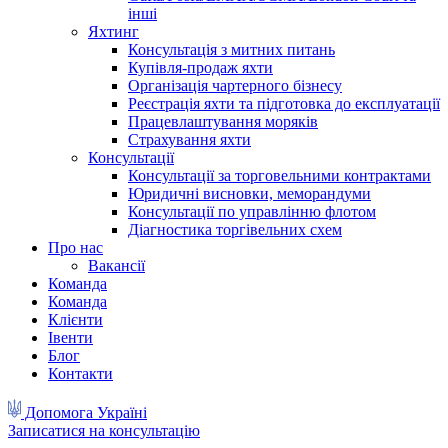
інші
Яхтинг
Консультація з митних питань
Купівля-продаж яхти
Організація чартерного бізнесу
Реєстрація яхти та підготовка до експлуатації
Працевлаштування моряків
Страхування яхти
Консультації
Консультації за торговельними контрактами
Юридичні висновки, меморандуми
Консультації по управлінню флотом
Діагностика торгівельних схем
Про нас
Вакансії
Команда
Команда
Клієнти
Івенти
Блог
Контакти
Допомога Україні
Записатися на консультацію