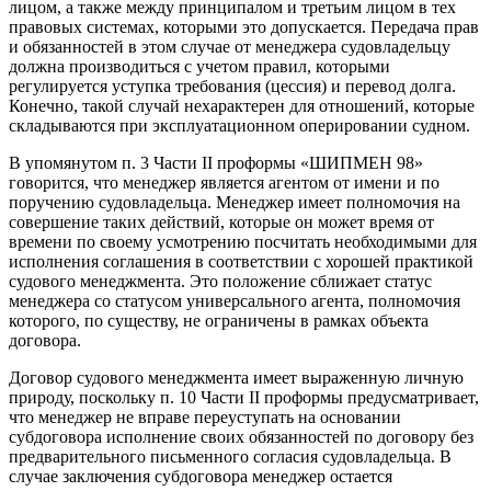
лицом, а также между принципалом и третьим лицом в тех
правовых системах, которыми это допускается. Передача прав
и обязанностей в этом случае от менеджера судовладельцу
должна производиться с учетом правил, которыми
регулируется уступка требования (цессия) и перевод долга.
Конечно, такой случай нехарактерен для отношений, которые
складываются при эксплуатационном оперировании судном.
В упомянутом п. 3 Части II проформы «ШИПМЕН 98»
говорится, что менеджер является агентом от имени и по
поручению судовладельца. Менеджер имеет полномочия на
совершение таких действий, которые он может время от
времени по своему усмотрению посчитать необходимыми для
исполнения соглашения в соответствии с хорошей практикой
судового менеджмента. Это положение сближает статус
менеджера со статусом универсального агента, полномочия
которого, по существу, не ограничены в рамках объекта
договора.
Договор судового менеджмента имеет выраженную личную
природу, поскольку п. 10 Части ІІ проформы предусматривает,
что менеджер не вправе переуступать на основании
субдоговора исполнение своих обязанностей по договору без
предварительного письменного согласия судовладельца. В
случае заключения субдоговора менеджер остается