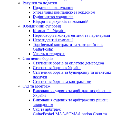
Рахунки та податки
Податкове планування
Управління компанією за кордоном
Будівництво холдингів
Відкриття рахунків та компаній
Юридичний супровід
Компанії в Україні
Переговори з контрагентами та партнерами
Нерезидентні компанії
Торгівельні контракти та чартери (в т.ч.
Gafta/Fosfa)
Участь в тендерах
Стягнення боргів
Стягнення боргів за оплатою демереджа
Стягнення боргів в Україні
Стягнення боргів за бункеровку та агентські
послуги
Стягнення боргів за контрактами
Суд та арбітраж
Виконання судових та арбітражних рішень в
Україні
Виконання судових та арбітражних рішень
закордоном
Суд та арбітраж
Gafta/Fosfa/LMAA/SCMA/London Court та