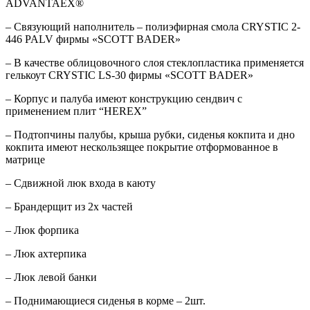
ADVANTAEX®
– Связующий наполнитель – полиэфирная смола CRYSTIC 2-
446 PALV фирмы «SCOTT BADER»
– В качестве облицовочного слоя стеклопластика применяется
гелькоут CRYSTIC LS-30 фирмы «SCOTT BADER»
– Корпус и палуба имеют конструкцию сендвич с
применением плит “HEREX”
– Подтопчины палубы, крыша рубки, сиденья кокпита и дно
кокпита имеют нескользящее покрытие отформованное в
матрице
– Сдвижной люк входа в каюту
– Брандерщит из 2х частей
– Люк форпика
– Люк ахтерпика
– Люк левой банки
– Поднимающиеся сиденья в корме – 2шт.