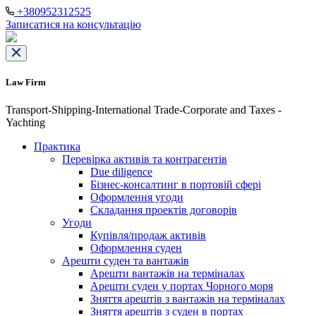
+380952312525
Записатися на консультацію
Law Firm
Transport-Shipping-International Trade-Corporate and Taxes -
Yachting
Практика
Перевірка активів та контрагентів
Due diligence
Бізнес-консалтинг в портовій сфері
Оформлення угоди
Складання проектів договорів
Угоди
Купівля/продаж активів
Оформлення суден
Арешти суден та вантажів
Арешти вантажів на терміналах
Арешти суден у портах Чорного моря
Зняття арештів з вантажів на терміналах
Зняття арештів з суден в портах