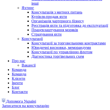
інші
Яхтинг
Консультація з митних питань
Купівля-продаж яхти
Організація чартерного бізнесу
Реєстрація яхти та підготовка до експлуатації
Працевлаштування моряків
Страхування яхти
Консультації
Консультації за торговельними контрактами
Юридичні висновки, меморандуми
Консультації по управлінню флотом
Діагностика торгівельних схем
Про нас
Вакансії
Команда
Команда
Клієнти
Івенти
Блог
Контакти
Допомога Україні
Записатися на консультацію