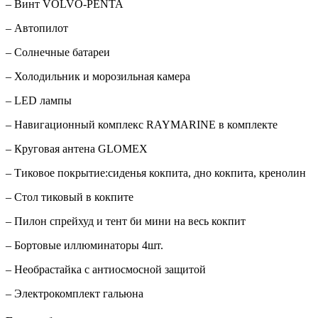
– Винт VOLVO-PENTA
– Автопилот
– Солнечные батареи
– Холодильник и морозильная камера
– LED лампы
– Навигационный комплекс RAYMARINE в комплекте
– Круговая антена GLOMEX
– Тиковое покрытие:сиденья кокпита, дно кокпита, кренолин
– Стол тиковый в кокпите
– Пилон спрейхуд и тент би мини на весь кокпит
– Бортовые иллюминаторы 4шт.
– Необрастайка с антиосмосной защитой
– Электрокомплект гальюна