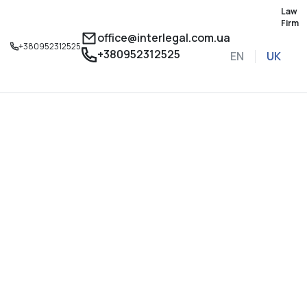
Law
Firm
office@interlegal.com.ua
+380952312525
+380952312525
EN
UK
Записатися на конс