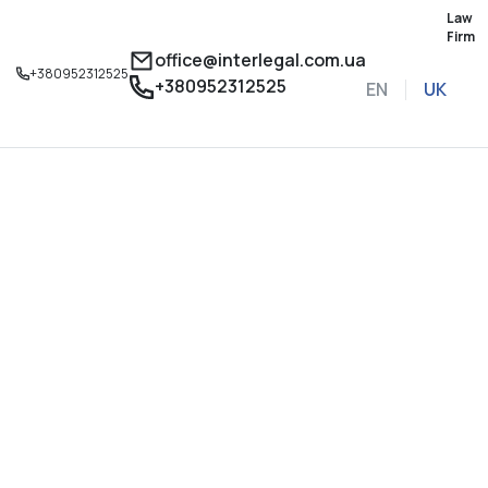
Law
Firm
office@interlegal.com.ua
+380952312525
+380952312525
EN
UK
Записатися на конс