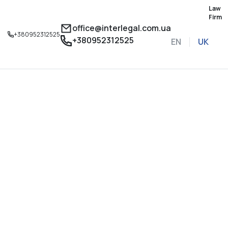
Law
Firm
office@interlegal.com.ua
+380952312525
+380952312525
EN
UK
Записатися на конс