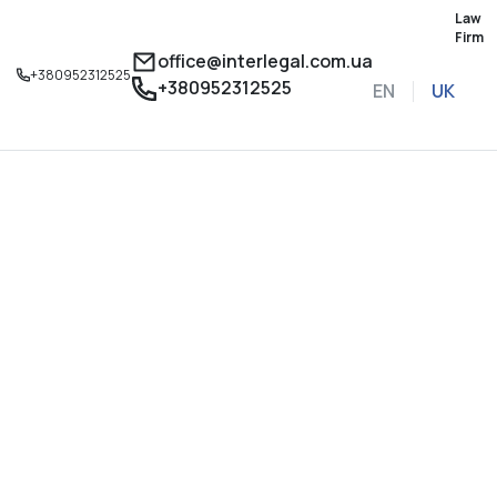
Law
Firm
office@interlegal.com.ua
+380952312525
+380952312525
EN
UK
Записатися на конс