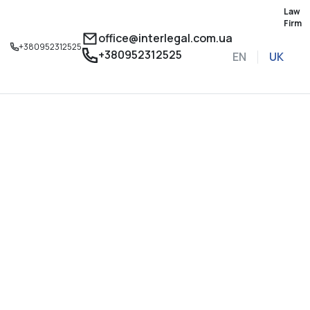
Law
Firm
office@interlegal.com.ua
+380952312525
+380952312525
EN
UK
Записатися на конс