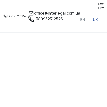
Law
Firm
office@interlegal.com.ua
+380952312525
+380952312525
EN
UK
Записатися на конс