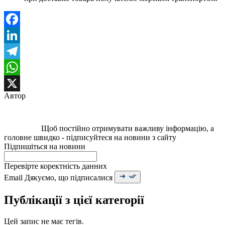
Facebook
LinkedIn
Telegram
WhatsApp
Автор
X
Щоб постійно отримувати важливу інформацію, а
головне швидко - підписуйтеся на новини з сайту
Підпишіться на новини
Перевірте коректність данних
Email
Дякуємо, що підписалися
Публікації з цієї категорії
Цей запис не має тегів.