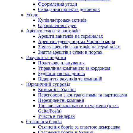
Оформлення угоди
Складання проектів договорів
Угоди
Купівля/продаж активів
Оформлення суден
Арешти суден та вантажів
Арешти вантажів на терміналах
Арешти суден у портах Чорного моря
Зняття арештів з вантажів на терміналах
Зняття арештів з суден в портах
Рахунки та податки
Податкове планування
Управління компанією за кордоном
Будівництво холдингів
Відкриття рахунків та компаній
Юридичний супровід
Компанії в Україні
Переговори з контрагентами та партнерами
Нерезидентні компанії
Торгівельні контракти та чартери (в т.ч.
Gafta/Fosfa)
Участь в тендерах
Стягнення боргів
Стягнення боргів за оплатою демереджа
Стягнення боргів в Україні