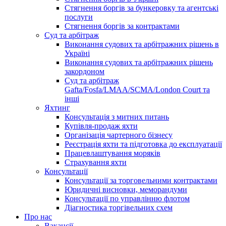
Стягнення боргів за бункеровку та агентські
послуги
Стягнення боргів за контрактами
Суд та арбітраж
Виконання судових та арбітражних рішень в
Україні
Виконання судових та арбітражних рішень
закордоном
Суд та арбітраж
Gafta/Fosfa/LMAA/SCMA/London Court та
інші
Яхтинг
Консультація з митних питань
Купівля-продаж яхти
Організація чартерного бізнесу
Реєстрація яхти та підготовка до експлуатації
Працевлаштування моряків
Страхування яхти
Консультації
Консультації за торговельними контрактами
Юридичні висновки, меморандуми
Консультації по управлінню флотом
Діагностика торгівельних схем
Про нас
Вакансії