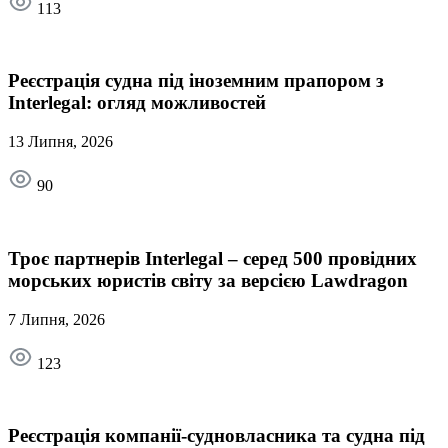
113
Реєстрація судна під іноземним прапором з
Interlegal: огляд можливостей
13 Липня, 2026
90
Троє партнерів Interlegal – серед 500 провідних
морських юристів світу за версією Lawdragon
7 Липня, 2026
123
Реєстрація компанії-судновласника та судна під