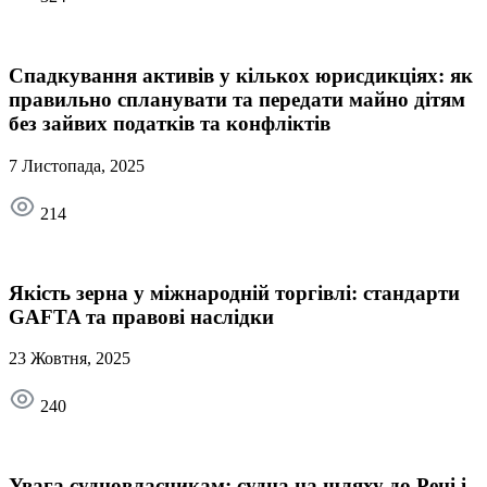
Спадкування активів у кількох юрисдикціях: як
правильно спланувати та передати майно дітям
без зайвих податків та конфліктів
7 Листопада, 2025
214
Якість зерна у міжнародній торгівлі: стандарти
GAFTA та правові наслідки
23 Жовтня, 2025
240
Увага судновласникам: судна на шляху до Рені і