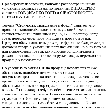
При морских перевозках, наиболее распространенными
условиями поставки товара по правилам ИНКОТЕРМС
являются FOB (ФРАНКО БОРТ) и CIF (СТОИМОСТЬ,
СТРАХОВАНИЕ И ФРАХТ).
Термин “Стоимость, страхование и фрахт” означает, что
продавец выполнилКаждое из этих условий имеет
соответствующий буквенный код: А, В, С. поставку, когда
товар перешел через поручни судна в порту отгрузки.
Продавец обязан оплатить расходы и фрахт, необходимые для
доставки товара в указанный порт назначения, но риск потери
или повреждения товара, как и любые дополнительные
расходы, возникающие после отгрузки товара, переходят от
продавца к покупателю.
По условиям термина CIF на продавца возлагается также
обязанность приобретения морского страхования в пользу
покупателя против риска потери и повреждения товара во
время перевозки. Следовательно, пкоммерческие,родавец
обязан заключить договор страхования и оплатить страховые
взносы. От продавца требуется обеспечение страхования лишь
с минимальным покрытием. Если покупатель желает иметь
страхование с большим покрытием, он должен либо
специально договориться об этом с продавцом, либо сам
принять меры по обеспечению дополнительного страхования.