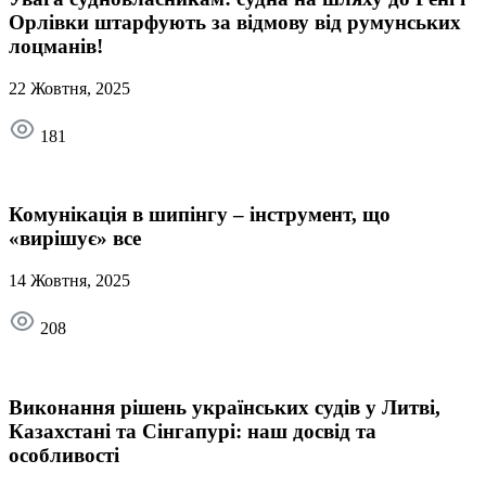
Орлівки штарфують за відмову від румунських
лоцманів!
22 Жовтня, 2025
181
Комунікація в шипінгу – інструмент, що
«вирішує» все
14 Жовтня, 2025
208
Виконання рішень українських судів у Литві,
Казахстані та Сінгапурі: наш досвід та
особливості