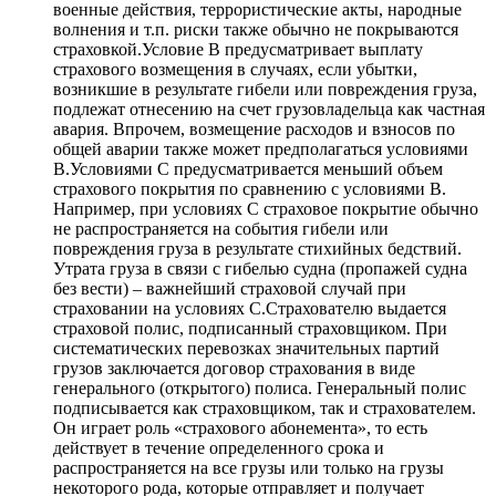
военные действия, террористические акты, народные
волнения и т.п. риски также обычно не покрываются
страховкой.Условие В предусматривает выплату
страхового возмещения в случаях, если убытки,
возникшие в результате гибели или повреждения груза,
подлежат отнесению на счет грузовладельца как частная
авария. Впрочем, возмещение расходов и взносов по
общей аварии также может предполагаться условиями
В.Условиями С предусматривается меньший объем
страхового покрытия по сравнению с условиями В.
Например, при условиях С страховое покрытие обычно
не распространяется на события гибели или
повреждения груза в результате стихийных бедствий.
Утрата груза в связи с гибелью судна (пропажей судна
без вести) – важнейший страховой случай при
страховании на условиях С.Страхователю выдается
страховой полис, подписанный страховщиком. При
систематических перевозках значительных партий
грузов заключается договор страхования в виде
генерального (открытого) полиса. Генеральный полис
подписывается как страховщиком, так и страхователем.
Он играет роль «страхового абонемента», то есть
действует в течение определенного срока и
распространяется на все грузы или только на грузы
некоторого рода, которые отправляет и получает