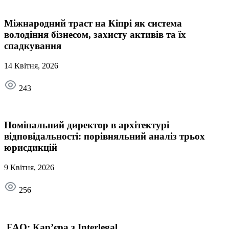
Міжнародний траст на Кіпрі як система
володіння бізнесом, захисту активів та їх
спадкування
14 Квітня, 2026
243
Номінальний директор в архітектурі
відповідальності: порівняльний аналіз трьох
юрисдикцій
9 Квітня, 2026
256
FAQ: Кар’єра з Interlegal