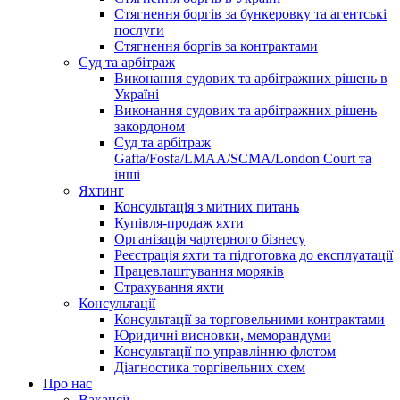
Стягнення боргів за бункеровку та агентські
послуги
Стягнення боргів за контрактами
Суд та арбітраж
Виконання судових та арбітражних рішень в
Україні
Виконання судових та арбітражних рішень
закордоном
Суд та арбітраж
Gafta/Fosfa/LMAA/SCMA/London Court та
інші
Яхтинг
Консультація з митних питань
Купівля-продаж яхти
Організація чартерного бізнесу
Реєстрація яхти та підготовка до експлуатації
Працевлаштування моряків
Страхування яхти
Консультації
Консультації за торговельними контрактами
Юридичні висновки, меморандуми
Консультації по управлінню флотом
Діагностика торгівельних схем
Про нас
Вакансії