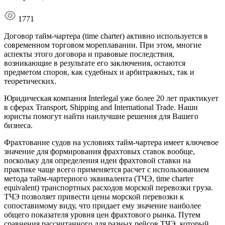
1771
Договор тайм-чартера (time charter) активно используется в
современном торговом мореплавании. При этом, многие
аспекты этого договора и правовые последствия,
возникающие в результате его заключения, остаются
предметом споров, как судебных и арбитражных, так и
теоретических.
Юридическая компания Interlegal уже более 20 лет практикует
в сферах Transport, Shipping and International Trade. Наши
юристы помогут найти наилучшие решения для Вашего
бизнеса.
Фрахтование судов на условиях тайм-чартера имеет ключевое
значение для формирования фрахтовых ставок вообще,
поскольку для определения идеи фрахтовой ставки на
практике чаще всего применяется расчет с использованием
метода тайм-чартерного эквивалента (ТЧЭ, time charter
equivalent) транспортных расходов морской перевозки груза.
ТЧЭ позволяет привести цены морской перевозки к
сопоставимому виду, что придает ему значение наиболее
общего показателя уровня цен фрахтового рынка. Путем
сравнения рассчитанного для разных рейсов ТЧЭ, который