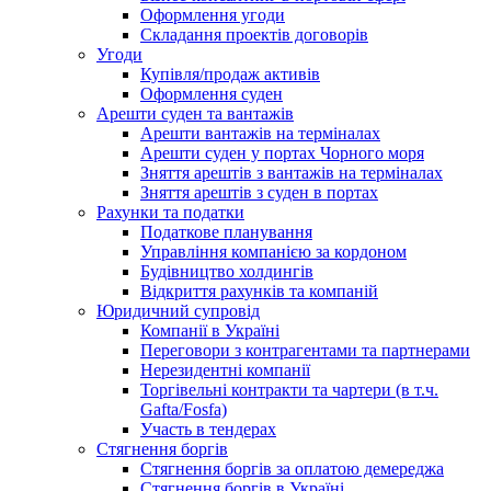
Оформлення угоди
Складання проектів договорів
Угоди
Купівля/продаж активів
Оформлення суден
Арешти суден та вантажів
Арешти вантажів на терміналах
Арешти суден у портах Чорного моря
Зняття арештів з вантажів на терміналах
Зняття арештів з суден в портах
Рахунки та податки
Податкове планування
Управління компанією за кордоном
Будівництво холдингів
Відкриття рахунків та компаній
Юридичний супровід
Компанії в Україні
Переговори з контрагентами та партнерами
Нерезидентні компанії
Торгівельні контракти та чартери (в т.ч.
Gafta/Fosfa)
Участь в тендерах
Стягнення боргів
Стягнення боргів за оплатою демереджа
Стягнення боргів в Україні