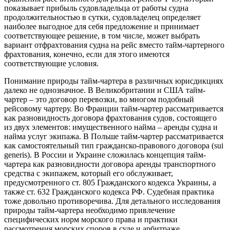
показывает прибыль судовладельца от работы судна
продолжительностью в сутки, судовладелец определяет
наиболее выгодное для себя предложение и принимает
соответствующее решение, в том числе, может выбрать
вариант отфрахтования судна на рейс вместо тайм-чартерного
фрахтования, конечно, если для этого имеются
соответствующие условия.
Понимание природы тайм-чартера в различных юрисдикциях
далеко не однозначное. В Великобритании и США тайм-
чартер – это договор перевозки, во многом подобный
рейсовому чартеру. Во Франции тайм-чартер рассматривается
как разновидность договора фрахтования судов, состоящего
из двух элементов: имущественного найма – аренды судна и
найма услуг экипажа. В Польше тайм-чартер рассматривается
как самостоятельный тип гражданско-правового договора (sui
generis). В России и Украине сложилась концепция тайм-
чартера как разновидности договора аренды транспортного
средства с экипажем, который его обслуживает,
предусмотренного ст. 805 Гражданского кодекса Украины, а
также ст. 632 Гражданского кодекса РФ. Судебная практика
тоже довольно противоречива. Для детального исследования
природы тайм-чартера необходимо привлечение
специфических норм морского права и практики
рассмотрения морских споров в суде и арбитраже.