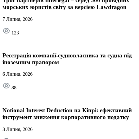
Троє партнерів Interlegal – серед 500 провідних
морських юристів світу за версією Lawdragon
7 Липня, 2026
123
Реєстрація компанії-судновласника та судна під
іноземним прапором
6 Липня, 2026
88
Notional Interest Deduction на Кіпрі: ефективний
інструмент зниження корпоративного податку
3 Липня, 2026