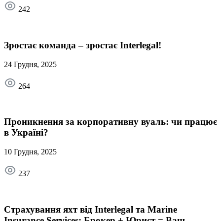
242
Зростає команда – зростає Interlegal!
24 Грудня, 2025
264
Проникнення за корпоративну вуаль: чи працює
в Україні?
10 Грудня, 2025
237
Страхування яхт від Interlegal та Marine
Insurance Services: Брокер + Юрист = Ваш