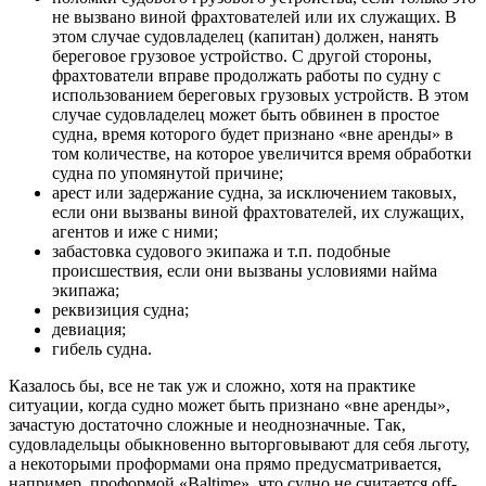
не вызвано виной фрахтователей или их служащих. В
этом случае судовладелец (капитан) должен, нанять
береговое грузовое устройство. С другой стороны,
фрахтователи вправе продолжать работы по судну с
использованием береговых грузовых устройств. В этом
случае судовладелец может быть обвинен в простое
судна, время которого будет признано «вне аренды» в
том количестве, на которое увеличится время обработки
судна по упомянутой причине;
арест или задержание судна, за исключением таковых,
если они вызваны виной фрахтователей, их служащих,
агентов и иже с ними;
забастовка судового экипажа и т.п. подобные
происшествия, если они вызваны условиями найма
экипажа;
реквизиция судна;
девиация;
гибель судна.
Казалось бы, все не так уж и сложно, хотя на практике
ситуации, когда судно может быть признано «вне аренды»,
зачастую достаточно сложные и неоднозначные. Так,
судовладельцы обыкновенно выторговывают для себя льготу,
а некоторыми проформами она прямо предусматривается,
например, проформой «Baltime», что судно не считается off-