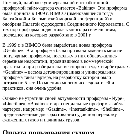
Пожалуй, наиболее универсальной и отработанной
проформой тайм-чартера считается «Baltime». Эта проформа
была принята в 1909 г. BIMCO (именовавшейся тогда
Балтийской и Беломорской морской конференцией) и
одобрена Палатой судоходства Соединенного Королевства. С
тех пор проформа подвергалась много раз изменениям,
последнее из которых разработано в 2001 г.
В 1999 г. в BIMCO была выработана новая проформа
«Gentime». Эта проформа была призвана заменить многие
популярные проформы, поскольку в них обнаружились
серьезные недостатки, проявившиеся в коммерческой
практике и при разбирательстве споров в судах и арбитражах.
«Gentime» – весьма детализированная и универсальная
проформа тайм-чартера, на разработку которой было
потрачено 5 лет. По мнению многих исследователей и
практиков, она очень удобна.
Однако не утратили своей актуальности проформы «Nype»,
«Linertime», «Boxtime» и др. специальные проформы тайм-
чартеров, например: «Gaztime», «Intertanktime», «Shelltime»,
предназначенные для фрахтования судов под перевозку
сжиженных газов и наливных грузов.
Оплата пользования судном