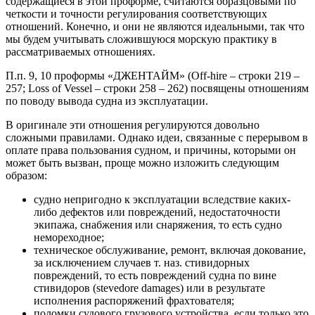
содержащиеся в этой проформе, считаются образцовыми по
четкости и точности регулирования соответствующих
отношений. Конечно, и они не являются идеальными, так что
мы будем учитывать сложившуюся морскую практику в
рассматриваемых отношениях.
П.п. 9, 10 проформы «ДЖЕНТАЙМ» (Off-hire – строки 219 –
257; Loss of Vessel – строки 258 – 262) посвящены отношениям
по поводу вывода судна из эксплуатации.
В оригинале эти отношения регулируются довольно
сложными правилами. Однако идеи, связанные с перерывом в
оплате права пользования судном, и причины, которыми он
может быть вызван, проще можно изложить следующим
образом:
судно непригодно к эксплуатации вследствие каких-
либо дефектов или повреждений, недостаточности
экипажа, снабжения или снаряжения, то есть судно
немореходное;
техническое обслуживание, ремонт, включая докование,
за исключением случаев т. наз. стивидорных
повреждений, то есть повреждений судна по вине
стивидоров (stevedore damages) или в результате
исполнения распоряжений фрахтователя;
поломки судового грузового устройства, если только это