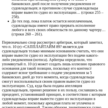
банковских дней после получения уведомления от
судовладельцев; в противном случае судовладельцы
вправе вывести судно из эксплуатации… (строки 255 –
258).
До тех пор, пока платеж остается неоплаченным,
судовладельцы имеют право прервать исполнение
любого и всех своих обязательств по данному чартеру…
(строки 260 – 261).
Первоначально спор рассмотрел арбитраж, который заметил,
что п. 10 (е) «САППЛАЙТАЙМ 89? является для
судовладельцев только мнимым основанием считать, что они
вправе вывести судно из эксплуатации без подачи какого-
либо уведомления (нотиса). Арбитры определили, что
упомянутый п. 10 (е) может создать лишь иллюзию правового
основания для такой позиции, поскольку его контекст
содержит ясное требование о подаче уведомления за 5
банковских дней до того момента, когда судовладельцы
смогут воспользоваться своим правом вывести судно из
эксплуатации. Суд, куда была подана апелляция
судовладельцев, принял решение в их пользу, сославшись на
прецедент, установивший принцип, в соответствии с которым
судовладельцы вправе вывести судно из эксплуатации в
любой момент, поскольку арендная плата не уплачена и
остается неуплаченной. Таким образом, теоретически судно