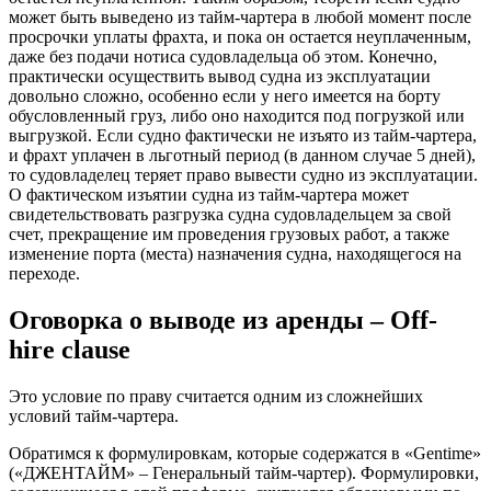
может быть выведено из тайм-чартера в любой момент после
просрочки уплаты фрахта, и пока он остается неуплаченным,
даже без подачи нотиса судовладельца об этом. Конечно,
практически осуществить вывод судна из эксплуатации
довольно сложно, особенно если у него имеется на борту
обусловленный груз, либо оно находится под погрузкой или
выгрузкой. Если судно фактически не изъято из тайм-чартера,
и фрахт уплачен в льготный период (в данном случае 5 дней),
то судовладелец теряет право вывести судно из эксплуатации.
О фактическом изъятии судна из тайм-чартера может
свидетельствовать разгрузка судна судовладельцем за свой
счет, прекращение им проведения грузовых работ, а также
изменение порта (места) назначения судна, находящегося на
переходе.
Оговорка о выводе из аренды – Off-
hire clause
Это условие по праву считается одним из сложнейших
условий тайм-чартера.
Обратимся к формулировкам, которые содержатся в «Gentime»
(«ДЖЕНТАЙМ» – Генеральный тайм-чартер). Формулировки,