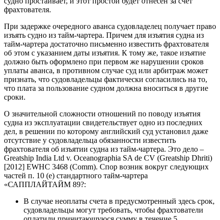
судно простаивает, и этот простой будет отнесен за счет
фрахтователя.
При задержке очередного аванса судовладелец получает право
изъять судно из тайм-чартера. Причем для изъятия судна из
тайм-чартера достаточно письменно известить фрахтователя
об этом с указанием даты изъятия. К тому же, такое изъятие
должно быть оформлено при первом же нарушении сроков
уплаты аванса, в противном случае суд или арбитраж может
признать, что судовладельцы фактически согласились на то,
что плата за пользование судном должна вноситься в другие
сроки.
О значительной сложности отношений по поводу изъятия
судна из эксплуатации свидетельствует одно из последних
дел, в решении по которому английский суд установил даже
отсутствие у судовладельца обязанности известить
фрахтователя об изъятии судна из тайм-чартера. Это дело –
Greatship India Ltd v. Oceanographia SA de CV (Greatship Dhriti)
[2012] EWHC 3468 (Comm). Спор возник вокруг следующих
частей п. 10 (е) стандартного тайм-чартера
«САППЛАЙТАЙМ 89?:
В случае неоплаты счета в предусмотренный здесь срок,
судовладельцы могут требовать, чтобы фрахтователи
оплатили причитающуюся сумму в течение 5