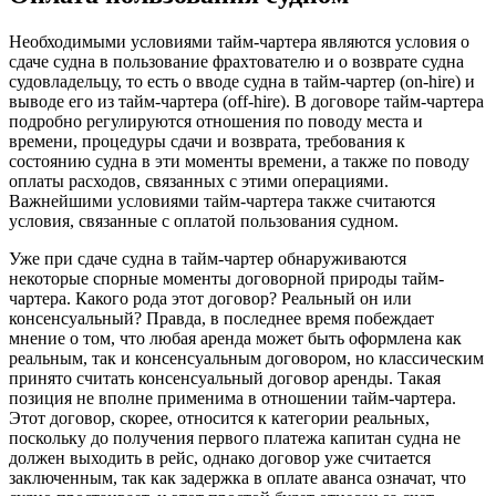
Необходимыми условиями тайм-чартера являются условия о
сдаче судна в пользование фрахтователю и о возврате судна
судовладельцу, то есть о вводе судна в тайм-чартер (on-hire) и
выводе его из тайм-чартера (off-hire). В договоре тайм-чартера
подробно регулируются отношения по поводу места и
времени, процедуры сдачи и возврата, требования к
состоянию судна в эти моменты времени, а также по поводу
оплаты расходов, связанных с этими операциями.
Важнейшими условиями тайм-чартера также считаются
условия, связанные с оплатой пользования судном.
Уже при сдаче судна в тайм-чартер обнаруживаются
некоторые спорные моменты договорной природы тайм-
чартера. Какого рода этот договор? Реальный он или
консенсуальный? Правда, в последнее время побеждает
мнение о том, что любая аренда может быть оформлена как
реальным, так и консенсуальным договором, но классическим
принято считать консенсуальный договор аренды. Такая
позиция не вполне применима в отношении тайм-чартера.
Этот договор, скорее, относится к категории реальных,
поскольку до получения первого платежа капитан судна не
должен выходить в рейс, однако договор уже считается
заключенным, так как задержка в оплате аванса означат, что