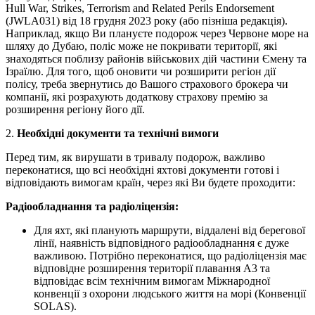
Hull War, Strikes, Terrorism and Related Perils Endorsement
(JWLA031) від 18 грудня 2023 року (або пізніша редакція).
Наприклад, якщо Ви плануєте подорож через Червоне море на
шляху до Дубаю, поліс може не покривати території, які
знаходяться поблизу районів військових дій частини Ємену та
Ізраїлю. Для того, щоб оновити чи розширити регіон дії
полісу, треба звернутись до Вашого страхового брокера чи
компанії, які розрахують додаткову страхову премію за
розширення регіону його дії.
2.
Необхідні документи та технічні вимоги
Перед тим, як вирушати в тривалу подорож, важливо
переконатися, що всі необхідні яхтові документи готові і
відповідають вимогам країн, через які Ви будете проходити:
Радіообладнання та радіоліцензія:
Для яхт, які планують маршрути, віддалені від берегової
лінії, наявність відповідного радіообладнання є дуже
важливою. Потрібно переконатися, що радіоліцензія має
відповідне розширення території плавання А3 та
відповідає всім технічним вимогам Міжнародної
конвенції з охорони людського життя на морі (Конвенції
SOLAS).