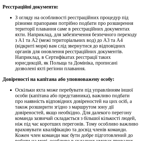
Реєстраційні документи:
З огляду на особливості реєстраційних процедур під
різними прапорами потрібно подбати про розширення
території плавання саме в реєстраційних документах
яхти. Наприклад, для забезпечення безпечного переходу
з А1 та А2 (межі територіальних вод) до А3 та А4
(відкриті моря) вам слід звернутися до відповідних
органів для оновлення реєстраційних документів.
Наприклад, в Сертифікатах реєстрації таких
юрисдикцій, як Польща та Домініка, прописані
дозволені яхті регіони плавання.
Довіреності на капітана або уповноважену особу:
Оскільки яхта може перебувати під управлінням іншої
особи (капітана або представника), важливо подбати
про наявність відповідних довіреностей на цих осіб, а
також розширити згідно з маршрутом зону дії
довіреностей, якщо необхідно. Для далекого перегону
команда зазвичай складається з більшої кількості людей,
ніж під час коротших перегонів. Тому особливо важливо
враховувати кваліфікацію та досвід членів команди.
Кожен член команди має бути добре підготовлений до
роботи на морі, особливо в складних умовах тривалих