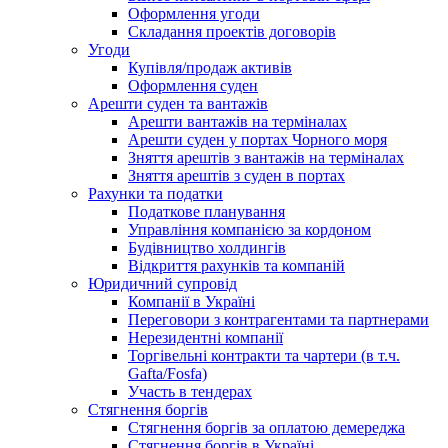
Оформлення угоди
Складання проектів договорів
Угоди
Купівля/продаж активів
Оформлення суден
Арешти суден та вантажів
Арешти вантажів на терміналах
Арешти суден у портах Чорного моря
Зняття арештів з вантажів на терміналах
Зняття арештів з суден в портах
Рахунки та податки
Податкове планування
Управління компанією за кордоном
Будівництво холдингів
Відкриття рахунків та компаній
Юридичний супровід
Компанії в Україні
Переговори з контрагентами та партнерами
Нерезидентні компанії
Торгівельні контракти та чартери (в т.ч.
Gafta/Fosfa)
Участь в тендерах
Стягнення боргів
Стягнення боргів за оплатою демереджа
Стягнення боргів в Україні