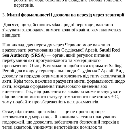
перегонів.
3.
Митні формальності і дозволи на перехід через території
Для яхт, що здійснюють міжнародні переходи, важливо
з’ясувати законодавчі вимоги кожної країни, яку планується
відвідати.
Наприклад, для переходу через Червоне море важливо
враховувати регулювання від Саудівської Аравії.
Saudi Red
Sea Authority (SRSA)
— орган, який регулює питання
перебування яхт прогулянкового та комерційного
призначення. Отже, Вам може знадобитися отримати Sailing
Permit для входу у територіальні води Саудівської Аравії. Вид
дозволу та порядок отримання залежить від типу експлуатації
яхти. Крім того, важливо врахувати митні формальності щодо
яхти, зокрема оформлення тимчасового ввезення або
вивезення. Так, відправлення на зимівлю може послугувати
відновленню митного статусу тимчасового ввезення у ЄС,
тому подбайте про збереженість всіх документів.
Отже, підготовка до зимівлі — це не просто процес
«сховатися від морозів», а й важлива частина планування
подорожей, що дозволить забезпечити безпечний перехід в
теплі акваторії, уникнути непотрібних помилок та