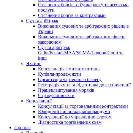
Стягнення боргів за бункеровку та агентські
послуги
Стягнення боргів за контрактами
Суд та арбітраж
Виконання судових та арбітражних рішень в
Україні
Виконання судових та арбітражних рішень
закордоном
Суд та арбітраж
Gafta/Fosfa/LMAA/SCMA/London Court та
інші
Яхтинг
Консультація з митних питань
Купівля-продаж яхти
Організація чартерного бізнесу
Реєстрація яхти та підготовка до експлуатації
Працевлаштування моряків
Страхування яхти
Консультації
Консультації за торговельними контрактами
Юридичні висновки, меморандуми
Консультації по управлінню флотом
Діагностика торгівельних схем
Про нас
Вакансії