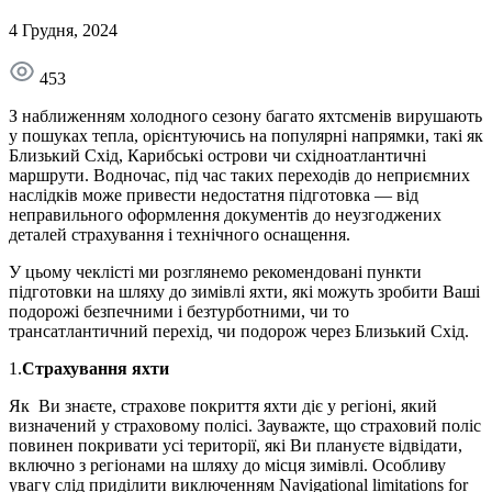
4 Грудня, 2024
453
З наближенням холодного сезону багато яхтсменів вирушають
у пошуках тепла, орієнтуючись на популярні напрямки, такі як
Близький Схід, Карибські острови чи східноатлантичні
маршрути. Водночас, під час таких переходів до неприємних
наслідків може привести недостатня підготовка — від
неправильного оформлення документів до неузгоджених
деталей страхування і технічного оснащення.
У цьому чеклісті ми розглянемо рекомендовані пункти
підготовки на шляху до зимівлі яхти, які можуть зробити Ваші
подорожі безпечними і безтурботними, чи то
трансатлантичний перехід, чи подорож через Близький Схід.
1.
Страхування яхти
Як Ви знаєте, страхове покриття яхти діє у регіоні, який
визначений у страховому полісі. Зауважте, що страховий поліс
повинен покривати усі території, які Ви плануєте відвідати,
включно з регіонами на шляху до місця зимівлі. Особливу
увагу слід приділити виключенням Navigational limitations for