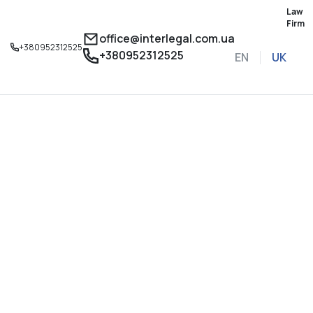
Law
Firm
office@interlegal.com.ua
+380952312525
+380952312525
EN
UK
Записатися на конс