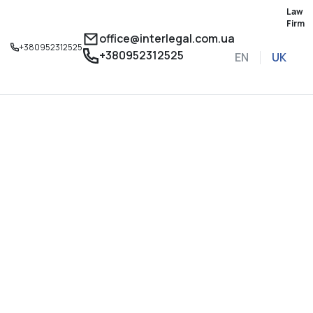
Law
Firm
office@interlegal.com.ua
+380952312525
+380952312525
EN
UK
Записатися на конс