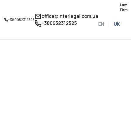
Law
Firm
office@interlegal.com.ua
+380952312525
+380952312525
EN
UK
Записатися на конс