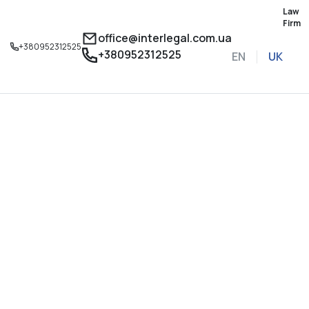
Law
Firm
office@interlegal.com.ua
+380952312525
+380952312525
EN
UK
Записатися на конс